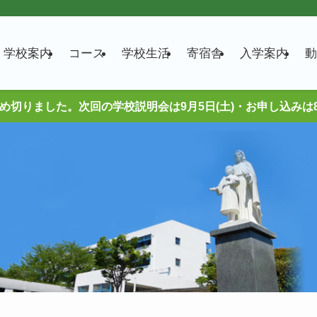
学校案内
コース
学校生活
寄宿舎
入学案内
動
締め切りました。次回の学校説明会は9月5日(土)・お申し込みは