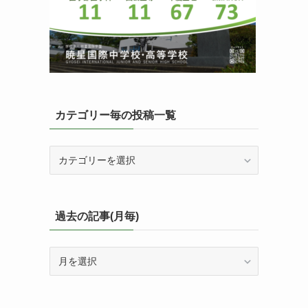
カテゴリー毎の投稿一覧
カ
テ
ゴ
リ
ー
過去の記事(月毎)
毎
の
過
投
去
稿
の
一
記
覧