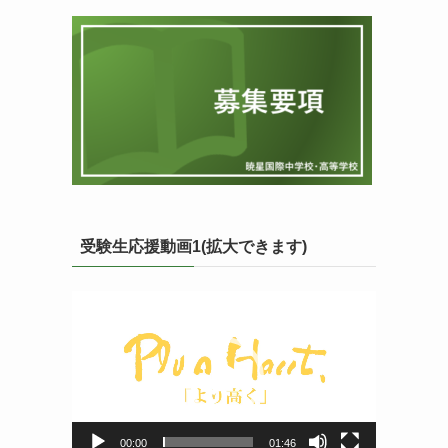
受験生応援動画1(拡大できます)
動
画
プ
レ
ー
ヤ
ー
00:00
01:46