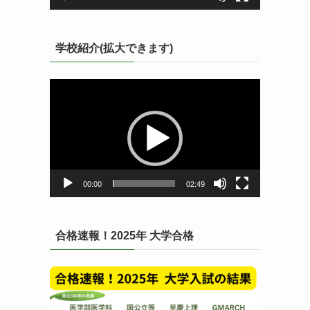
学校紹介(拡大できます)
動
画
プ
レ
ー
ヤ
ー
00:00
02:49
合格速報！2025年 大学合格