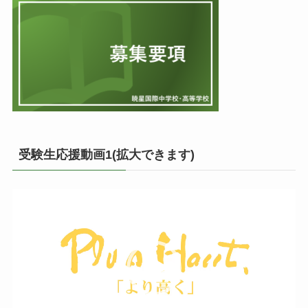
受験生応援動画1(拡大できます)
動
画
プ
レ
ー
ヤ
ー