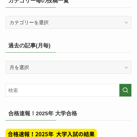
カテゴリー毎の投稿一覧
カ
テ
ゴ
リ
過去の記事(月毎)
ー
毎
過
の
去
投
の
稿
記
一
事
覧
(月
毎)
合格速報！2025年 大学合格