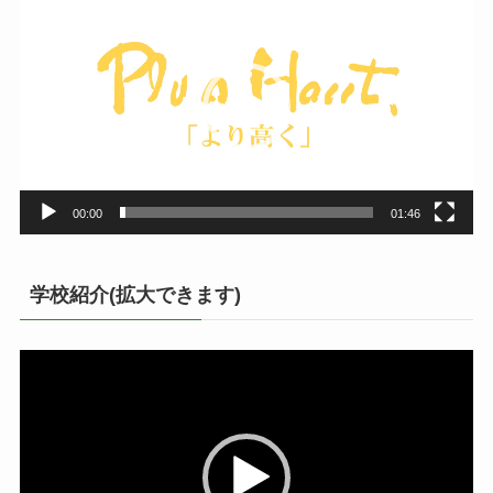
画
プ
レ
ー
ヤ
ー
00:00
01:46
学校紹介(拡大できます)
動
画
プ
レ
ー