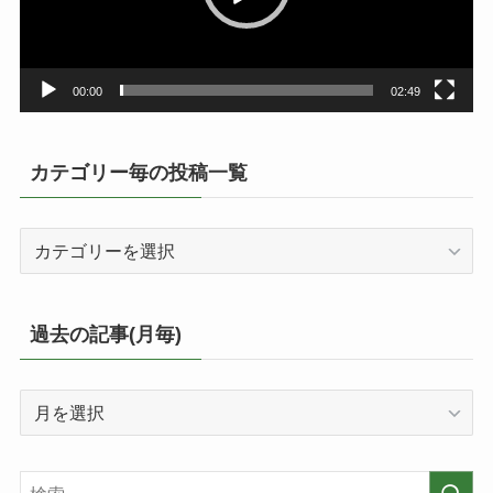
ヤ
ー
00:00
02:49
カテゴリー毎の投稿一覧
カ
テ
ゴ
リ
過去の記事(月毎)
ー
毎
過
の
去
投
の
稿
記
一