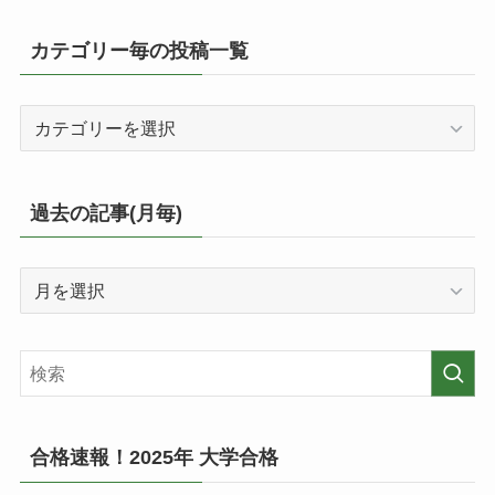
カテゴリー毎の投稿一覧
カ
テ
ゴ
リ
過去の記事(月毎)
ー
毎
過
の
去
投
の
稿
記
一
事
覧
(月
毎)
合格速報！2025年 大学合格