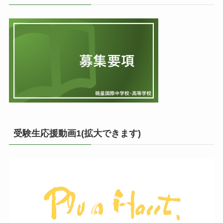
受験生応援動画1(拡大できます)
動
画
プ
レ
ー