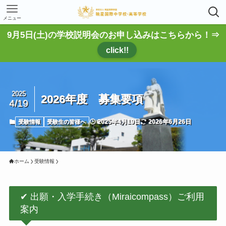
メニュー
9月5日(土)の学校説明会のお申し込みはこちらから！⇒
click!!
2025
2026年度 募集要項
4/19
2025年4月19日
2026年6月26日
受験情報
受験生の皆様へ
ホーム
受験情報
✔ 出願・入学手続き（Miraicompass）ご利用
案内