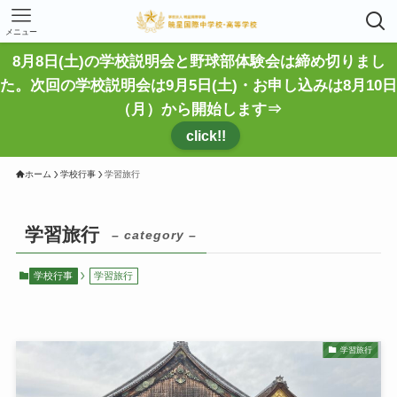
メニュー
8月8日(土)の学校説明会と野球部体験会は締め切りまし
た。次回の学校説明会は9月5日(土)・お申し込みは8月10日
（月）から開始します⇒
click!!
ホーム
学校行事
学習旅行
学習旅行
– category –
学校行事
学習旅行
学習旅行