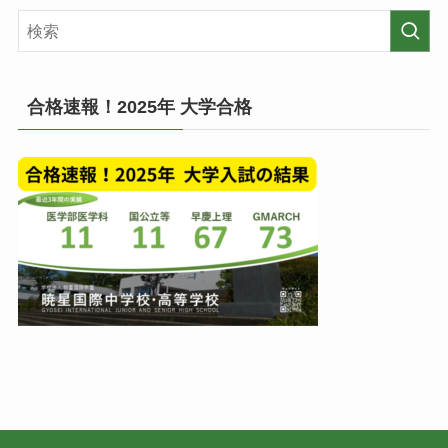
稿
記
一
事
覧
(月
毎)
合格速報！2025年 大学合格