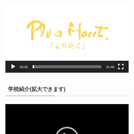
動
画
プ
レ
ー
ヤ
ー
00:00
01:46
学校紹介(拡大できます)
動
画
プ
レ