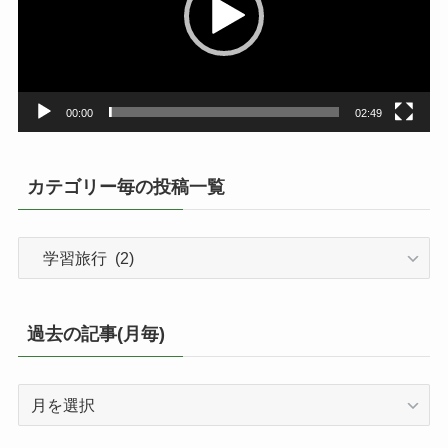
ー
ヤ
ー
00:00
02:49
カテゴリー毎の投稿一覧
カ
テ
ゴ
リ
過去の記事(月毎)
ー
毎
過
の
去
投
の