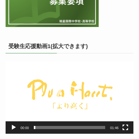
受験生応援動画1(拡大できます)
動
画
プ
レ
ー
ヤ
ー
00:00
01:46