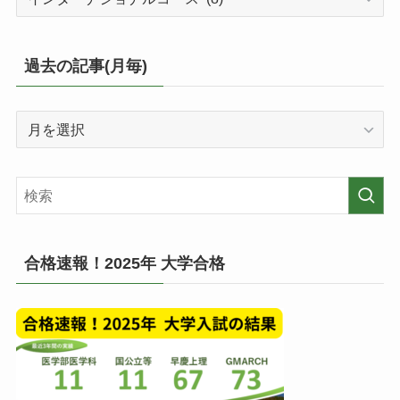
テ
ゴ
リ
過去の記事(月毎)
ー
毎
過
の
去
投
の
稿
記
一
事
覧
(月
毎)
合格速報！2025年 大学合格