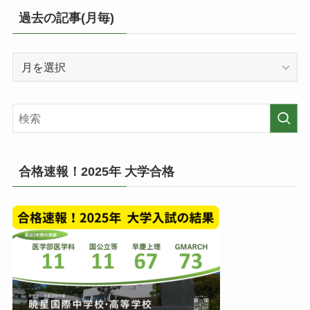
リ
過去の記事(月毎)
ー
毎
過
の
去
投
の
稿
記
一
事
覧
(月
毎)
合格速報！2025年 大学合格