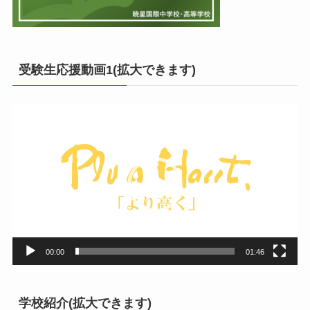
受験生応援動画1(拡大できます)
動
画
プ
レ
ー
ヤ
ー
00:00
01:46
学校紹介(拡大できます)