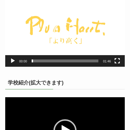
動
画
プ
レ
ー
ヤ
ー
00:00
01:46
学校紹介(拡大できます)
動
画
プ
レ
ー