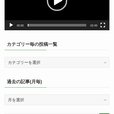
ヤ
ー
00:00
02:49
カテゴリー毎の投稿一覧
カ
テ
ゴ
リ
過去の記事(月毎)
ー
毎
過
の
去
投
の
稿