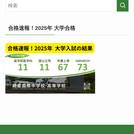
記
一
事
覧
(月
毎)
合格速報！2025年 大学合格