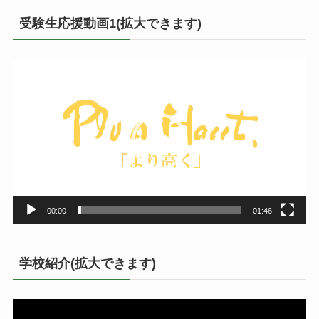
受験生応援動画1(拡大できます)
動
画
プ
レ
ー
ヤ
ー
00:00
01:46
学校紹介(拡大できます)
動