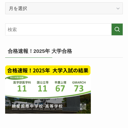
過
の
去
投
の
稿
記
一
事
覧
(月
毎)
合格速報！2025年 大学合格