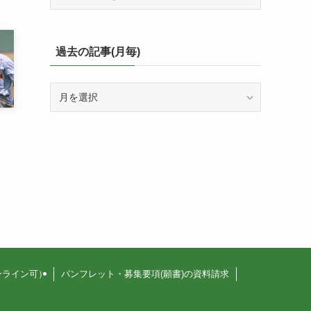
テ
ゴ
リ
ー
過去の記事(月毎)
毎
の
過
投
去
稿
の
一
記
覧
事
(月
毎)
ンライン可）
パンフレット・募集要項(願書)の資料請求