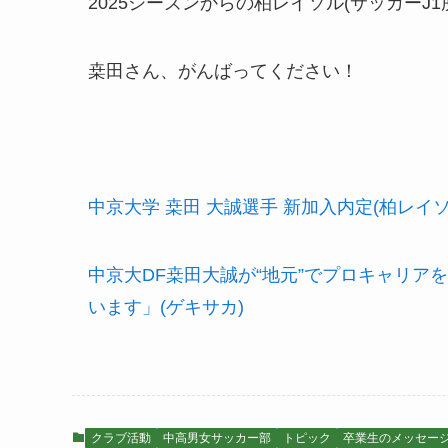
2025シーズンからの柏レイソル(サッカーJ
桒田さん、がんばってください！
中京大学 桒田 大誠選手 新加入内定(柏レイ
中京大DF桒田大誠が“地元”でプロキャリアを
います」(ゲキサカ)
クラブ活動
中高男女サッカー部
トピック
卒業生のメッセー