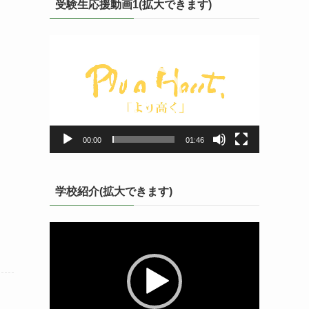
受験生応援動画1(拡大できます)
動
画
プ
レ
ー
ヤ
ー
00:00
01:46
闘
学校紹介(拡大できます)
動
画
プ
レ
ー
ヤ