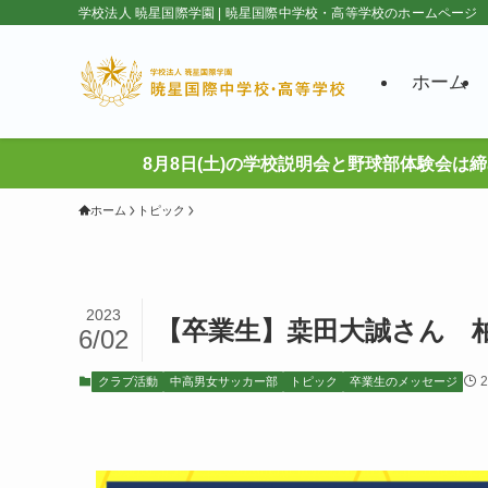
学校法人 暁星国際学園 | 暁星国際中学校・高等学校のホームページ
ホーム
8月8日(土)の学校説明会と野球部体験会は
ホーム
トピック
2023
【卒業生】桒田大誠さん 
6/02
クラブ活動
中高男女サッカー部
トピック
卒業生のメッセージ