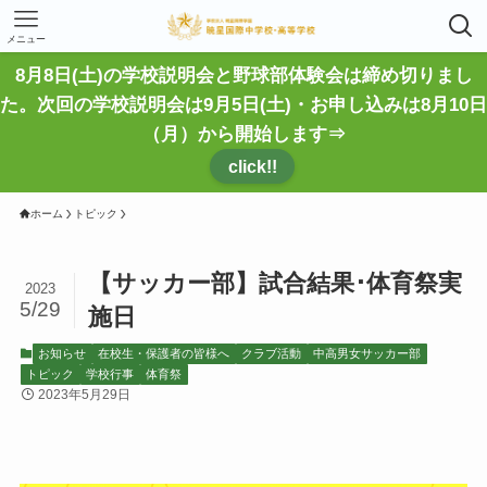
メニュー
8月8日(土)の学校説明会と野球部体験会は締め切りまし
た。次回の学校説明会は9月5日(土)・お申し込みは8月10日
（月）から開始します⇒
click!!
ホーム
トピック
【サッカー部】試合結果･体育祭実
2023
5/29
施日
お知らせ
在校生・保護者の皆様へ
クラブ活動
中高男女サッカー部
トピック
学校行事
体育祭
2023年5月29日