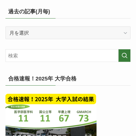
ゴ
リ
過去の記事(月毎)
ー
毎
過
の
去
投
の
稿
記
一
事
覧
(月
毎)
合格速報！2025年 大学合格