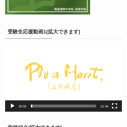
受験生応援動画1(拡大できます)
動
画
プ
レ
ー
ヤ
ー
00:00
01:46