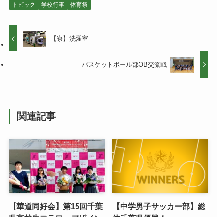
トピック
学校行事
体育祭
【寮】洗濯室
バスケットボール部OB交流戦
関連記事
【華道同好会】第15回千葉
【中学男子サッカー部】総