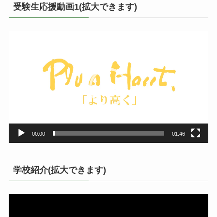
受験生応援動画1(拡大できます)
動
画
プ
レ
ー
ヤ
ー
00:00
01:46
学校紹介(拡大できます)
動
画