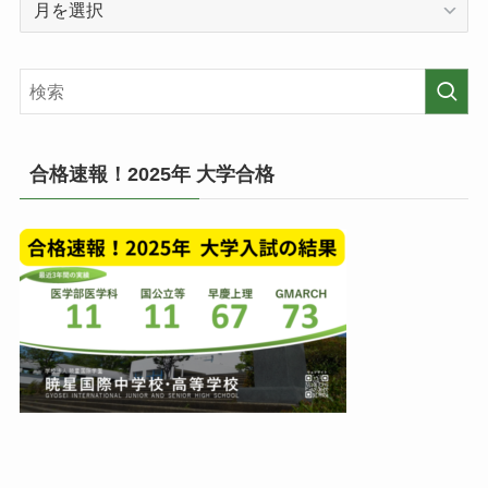
の
去
投
の
稿
記
一
事
覧
(月
毎)
合格速報！2025年 大学合格