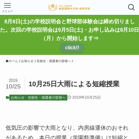
メニュー
8月8日(土)の学校説明会と野球部体験会は締め切りまし
た。次回の学校説明会は9月5日(土)・お申し込みは8月10日
（月）から開始します⇒
click!!
ホーム
お知らせ
在校生・保護者の皆様へ
2019
10月25日大雨による短縮授業
10/25
2019年10月25日
お知らせ
在校生・保護者の皆様へ
低気圧の影響で大雨となり、内房線運休のおそれ
があるため、本日の授業（学園祭準備）は短縮と