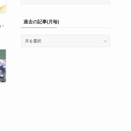
テ
ゴ
リ
ー
過去の記事(月毎)
会・
毎
の
過
投
去
稿
の
一
記
覧
事
(月
毎)