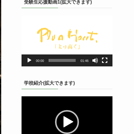
受験生応援動画1(拡大できます)
動
画
プ
レ
ー
ヤ
ー
00:00
01:46
学校紹介(拡大できます)
動
画
プ
レ
ー
ヤ