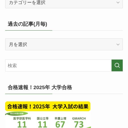
テ
ゴ
リ
過去の記事(月毎)
ー
毎
過
の
去
投
の
稿
記
一
事
覧
(月
毎)
合格速報！2025年 大学合格