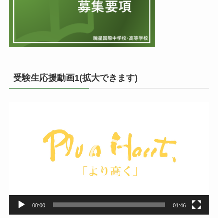
受験生応援動画1(拡大できます)
動
画
プ
レ
ー
ヤ
ー
00:00
01:46