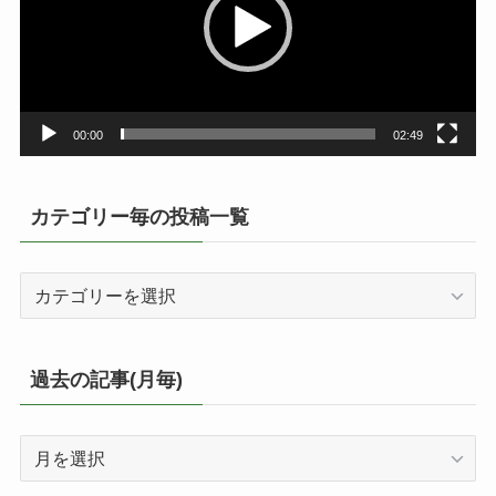
ー
ヤ
ー
00:00
02:49
カテゴリー毎の投稿一覧
カ
テ
ゴ
リ
過去の記事(月毎)
ー
毎
過
の
去
投