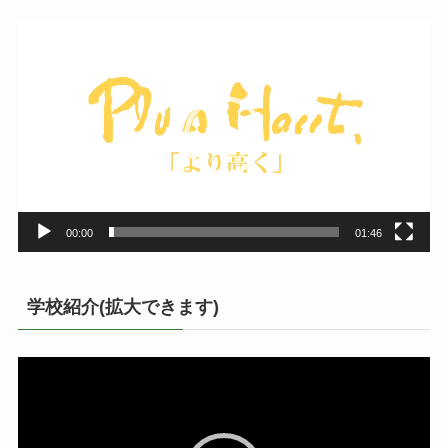
動
画
プ
レ
ー
ヤ
ー
00:00
01:46
学校紹介(拡大できます)
動
画
プ
レ