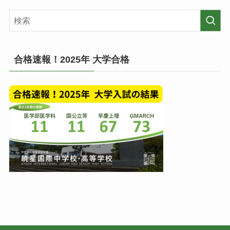
の
稿
記
一
事
覧
(月
毎)
合格速報！2025年 大学合格