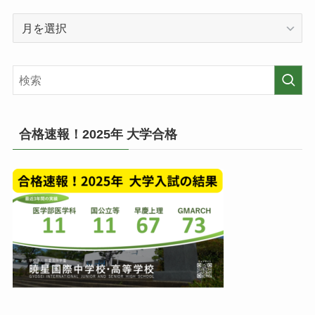
毎
過
の
去
投
の
稿
記
一
事
覧
(月
毎)
合格速報！2025年 大学合格