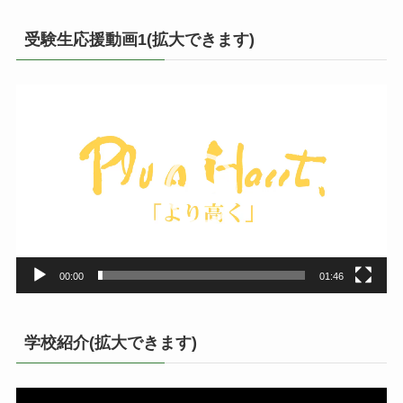
受験生応援動画1(拡大できます)
動
画
プ
レ
ー
ヤ
ー
00:00
01:46
学校紹介(拡大できます)
動