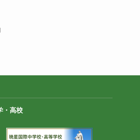
調
学・高校