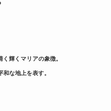
る
清く輝くマリアの象徴。
平和な地上を表す。