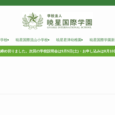
小学校
暁星国際流山小学校
暁星君津幼稚園
暁星国際学園新
は締め切りました。次回の学校説明会は9月5日(土)・お申し込みは8月1