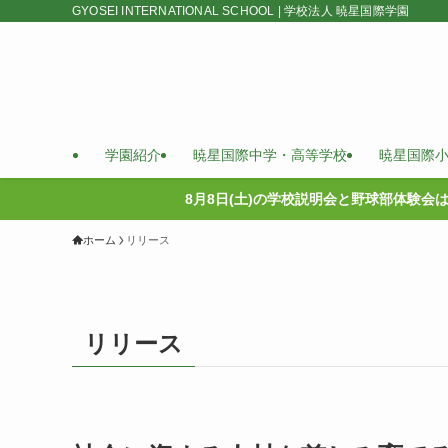
GYOSEI INTERNATIONAL SCHOOL | 学校法人 暁星国際学園
学園紹介
暁星国際中学・高等学校
暁星国際
8月8日(土)の学校説明会と野球部体験会
ホーム
リリース
リリース