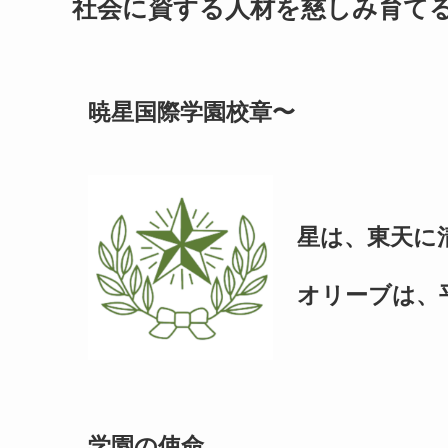
社会に資する人材を慈しみ育て
暁星国際学園校章〜
星は、東天に
オリーブは、
学園の使命